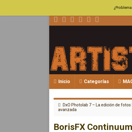
¿Problemas
Inicio
Categorías
MA
DxO Photolab 7 – La edición de fot
avanzada
BorisFX Continuum 