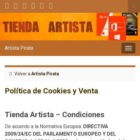
Alt
el
Search for:
for
de
bús
Artista Pirata
Alter
la
nave
Volver a
Artista Pirata
Política de Cookies y Venta
Tienda Artista – Condiciones
De acuerdo a la Normativa Europea:
DIRECTIVA
2009/24/EC DEL PARLAMENTO EUROPEO Y DEL