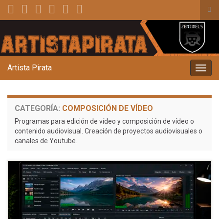
Alt
el
Search for:
for
de
bús
Artista Pirata
Alter
la
nave
CATEGORÍA:
COMPOSICIÓN DE VÍDEO
Programas para edición de vídeo y composición de vídeo o
contenido audiovisual. Creación de proyectos audiovisuales o
canales de Youtube.