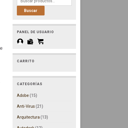
.
,90€.
Buscar
PANEL DE USUARIO
re
CARRITO
o
CATEGORÍAS
Adobe
(15)
Anti-Virus
(21)
Arquitectura
(13)
Autodesk
(12)