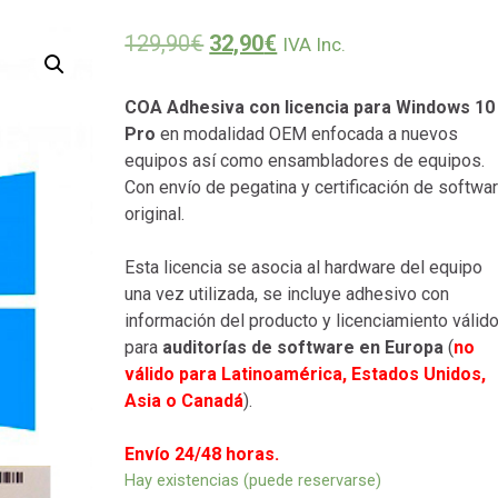
El precio original era: 129,90€
El precio actual es: 32
129,90
€
32,90
€
IVA Inc.
COA Adhesiva con licencia para Windows 10
Pro
en modalidad OEM enfocada a nuevos
equipos así como ensambladores de equipos.
Con envío de pegatina y certificación de softwa
original.
Esta licencia se asocia al hardware del equipo
una vez utilizada, se incluye adhesivo con
información del producto y licenciamiento válid
para
auditorías de software en Europa
(
no
válido para Latinoamérica, Estados Unidos,
Asia o
Canadá
).
Envío 24/48 horas.
Hay existencias (puede reservarse)