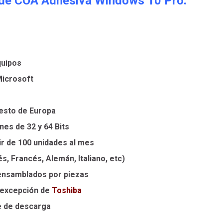
 de COA Adhesiva Windows 10 Pro:
quipos
Microsoft
resto de Europa
nes de 32 y 64 Bits
r de 100 unidades al mes
és, Francés, Alemán, Italiano, etc)
 ensamblados por piezas
 excepción de
Toshiba
e de descarga