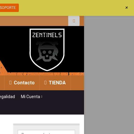
+
SOPORTE
r:
Contacto
TIENDA
egalidad
Mi Cuenta
Buscar por: