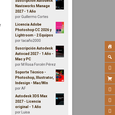
Suscripción Autodesk
Navisworks Manage
2027 - 1 Año
por Guillermo Cortes
Licencia Adobe
r
Photoshop CC 2026 y
Lightroom - 2 Equipos
por tacaño2000
Suscripción Autodesk
Autocad 2027 - 1 Año -
Mac y PC
por M Rosa Forcén Pérez
Soporte Técnico -
Photoshop, Illustrator,
Indesign - Mac/Win
por AF
Autodesk 3DS Max
2027 - Licencia
original - 1 Año
por Luisa