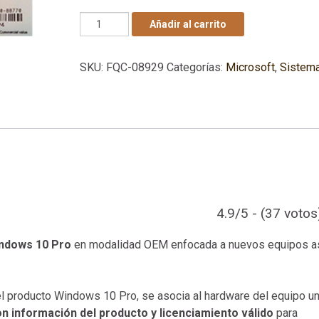
COA Adhesiva Windows 10 Pro - OEM - Certi
Añadir al carrito
SKU:
FQC-08929
Categorías:
Microsoft
,
Sistem
4.9/5 - (37 votos
indows 10 Pro
en modalidad OEM enfocada a nuevos equipos a
el producto Windows 10 Pro, se asocia al hardware del equipo u
n información del producto y licenciamiento válido
para