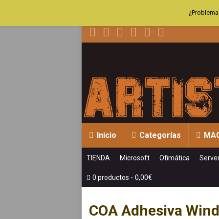
¿Problemas
Inicio
Categorías
MA
TIENDA
Microsoft
Ofimática
Serve
0 productos
0,00€
COA Adhesiva Wind