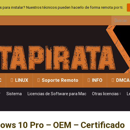
 para instalar? Nuestros técnicos pueden hacerlo de forma remota por ti.
Search fo
C
LINUX
Soporte Remoto
INFO
DMCA
r
Sistema
Licencias de Software para Mac
Otras licencias
L
ows 10 Pro – OEM – Certificado