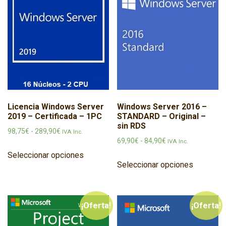
Licencia Windows Server
Windows Server 2016 –
2019 – Certificada – 1PC
STANDARD – Original –
sin RDS
Rango de precios: desde 98,75€ hasta 289,90€
98,75
€
-
289,90
€
IVA Inc.
Rango de precios: 
69,90
€
-
84,90
€
IVA Inc.
Este producto tiene múltiples variantes
Seleccionar opciones
Este prod
Seleccionar opciones
¡Oferta!
¡Oferta!