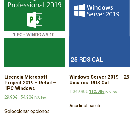
Licencia Microsoft
Windows Server 2019 – 25
Project 2019 – Retail –
Usuarios RDS Cal
1PC Windows
El precio original era: 1.
El precio actual 
1.049,90
€
112,90
€
IVA Inc.
Rango de precios: desde 29,90€ hasta 54,90€
29,90
€
-
54,90
€
IVA Inc.
Añadir al carrito
Este producto tiene múltiples variantes
Seleccionar opciones