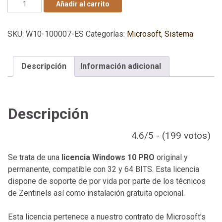
Licencia Windows 10 PRO 32 y 64 Bits - Original cantidad
Añadir al carrito
SKU:
W10-100007-ES
Categorías:
Microsoft
,
Sistema
Descripción
Información adicional
Descripción
4.6/5 - (199 votos)
Se trata de una
licencia Windows 10
PRO
original y
permanente, compatible con 32 y 64 BITS. Esta licencia
dispone de soporte de por vida por parte de los técnicos
de Zentinels así como instalación gratuita opcional.
Esta licencia pertenece a nuestro contrato de Microsoft’s