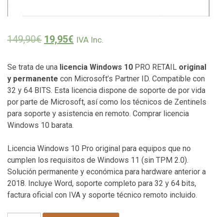
El precio original era: 149,90€.
El precio actual es: 19,95€.
149,90
€
19,95
€
IVA Inc.
Se trata de una
licencia Windows 10
PRO RETAIL
original
y permanente
con Microsoft’s Partner ID. Compatible con
32 y 64 BITS. Esta licencia dispone de soporte de por vida
por parte de Microsoft, así como los técnicos de Zentinels
para soporte y asistencia en remoto. Comprar licencia
Windows 10 barata.
Licencia Windows 10 Pro original para equipos que no
cumplen los requisitos de Windows 11 (sin TPM 2.0).
Solución permanente y económica para hardware anterior a
2018. Incluye Word, soporte completo para 32 y 64 bits,
factura oficial con IVA y soporte técnico remoto incluido.