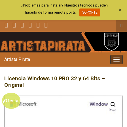
¿Problemas para instalar? Nuestros técnicos pueden
+
hacerlo de forma remota por ti.
SOPORTE
Alt
el
Search for:
for
de
bús
Artista Pirata
Alter
la
nave
Licencia Windows 10 PRO 32 y 64 Bits –
Original
¡Oferta!