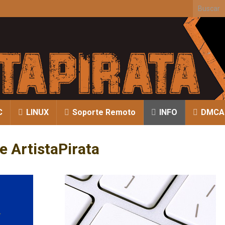
C
LINUX
Soporte Remoto
INFO
DMCA
e ArtistaPirata