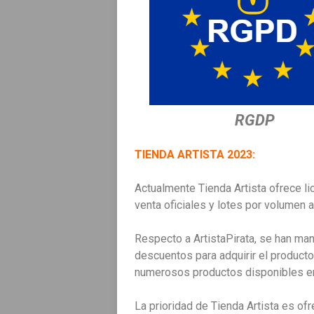
RGDP
TIENDA ARTISTA 2023:
Actualmente Tienda Artista ofrece li
venta oficiales y lotes por volumen a
Respecto a ArtistaPirata, se han m
descuentos para adquirir el producto
numerosos productos disponibles en
La prioridad de Tienda Artista es ofr