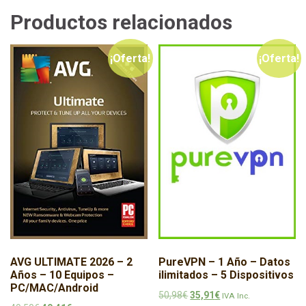
Productos relacionados
¡Oferta!
¡Oferta!
AVG ULTIMATE 2026 – 2
PureVPN – 1 Año – Datos
Años – 10 Equipos –
ilimitados – 5 Dispositivos
PC/MAC/Android
El precio original era: 50,98€
El precio actual es: 3
50,98
€
35,91
€
IVA Inc.