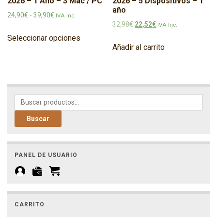
2026 – 1 Año – 3 Mac / PC
2026 – 5 Dispositivos – 1
año
Rango de precios: desde 24,90€ hasta 39,90€
24,90
€
-
39,90
€
IVA Inc.
El precio original era: 32,98€
El precio actual es: 2
32,98
€
22,52
€
IVA Inc.
Este producto tiene múltiples variantes
Seleccionar opciones
Añadir al carrito
Buscar por:
Buscar
PANEL DE USUARIO
CARRITO