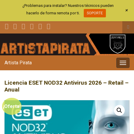
¿Problemas para instalar? Nuestros técnicos pueden
+
hacerlo de forma remota por ti.
SOPORTE
Alt
el
Search for:
for
de
bús
Artista Pirata
Alter
la
nave
Licencia ESET NOD32 Antivirus 2026 – Retail –
Anual
¡Oferta!