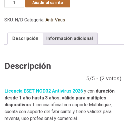
Licencia ESET NOD32 Antivirus 2026 - Retail - Anual canti
Añadir al carrito
SKU:
N/D
Categoría:
Anti-Virus
Descripción
Información adicional
Descripción
5/5 - (2 votos)
Licencia ESET NOD32 Antivirus 2026
y con
duración
desde 1 año hasta 3 años, válido para múltiples
dispositivos
. Licencia oficial con soporte Multilingüe,
cuenta con soporte del fabricante y tiene validez para
reventa, uso profesional y comercial.