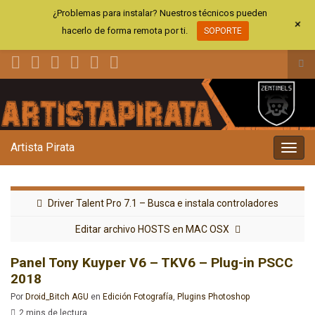
¿Problemas para instalar? Nuestros técnicos pueden
+
hacerlo de forma remota por ti.
SOPORTE
Alt
el
Search for:
for
de
bús
Artista Pirata
Alter
la
nave
Driver Talent Pro 7.1 – Busca e instala controladores
Editar archivo HOSTS en MAC OSX
Panel Tony Kuyper V6 – TKV6 – Plug-in PSCC
2018
Por
Droid_Bitch AGU
en
Edición Fotografía
,
Plugins Photoshop
2 mins de lectura