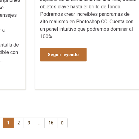
artphones
objetos clave hasta el brillo de fondo.
e,
Podremos crear increíbles panoramas de
mensajes
alto realismo en Photoshop CC. Cuenta con
s
un panel intuitivo que podremos dominar al
 a
100% …
ntalla de
ible con
Seguir leyendo
 …
1
2
3
…
16