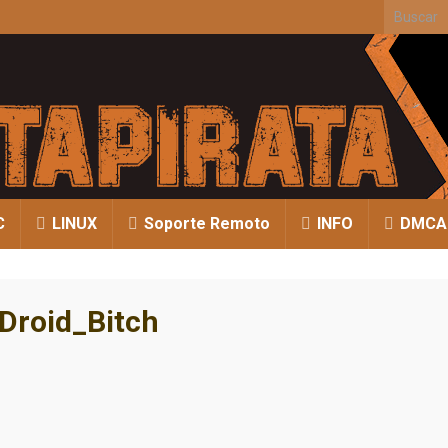
Search fo
C
LINUX
Soporte Remoto
INFO
DMCA
Droid_Bitch