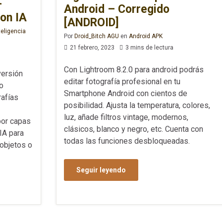
–
Android – Corregido
con IA
[ANDROID]
teligencia
Por
Droid_Bitch AGU
en
Android APK
21 febrero, 2023
3 mins de lectura
Con Lightroom 8.2.0 para android podrás
versión
editar fotografía profesional en tu
no
Smartphone Android con cientos de
rafías
posibilidad. Ajusta la temperatura, colores,
luz, añade filtros vintage, modernos,
por capas
clásicos, blanco y negro, etc. Cuenta con
IA para
todas las funciones desbloqueadas.
 objetos o
Seguir leyendo