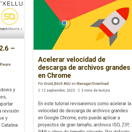
2.6 –
Acelerar velocidad de
ftware
descarga de archivos grandes
en Chrome
Por
Droid_Bitch AGU
en
Manager/Download
indows y
12 septiembre, 2023
3 mins de lectura
tes,
En este tutorial revisaremos como acelerar la
mportar
velocidad de descarga de archivos grandes
 revisión
en Google Chrome, esto puede aplicar a
ve y
proyectos de gran tamaño, archivos ISO, ZIP,
 Catalina
RAR y otros de tamaño elevado. Por defecto,