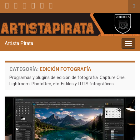
Alt
el
Search for:
for
de
bús
Artista Pirata
Alter
la
nave
CATEGORÍA:
EDICIÓN FOTOGRAFÍA
Programas y plugins de edición de fotografía. Capture One,
Lightroom, PhotoRec, etc. Estilos y LUTS fotográficos.