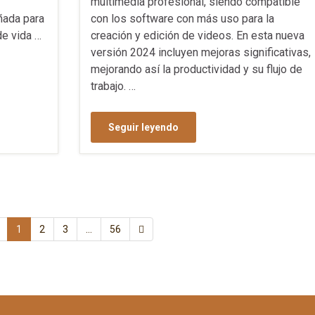
multimedia profesional, siendo compatible
con los software con más uso para la
ñada para
creación y edición de videos. En esta nueva
de vida …
versión 2024 incluyen mejoras significativas,
mejorando así la productividad y su flujo de
trabajo. …
Seguir leyendo
1
2
3
…
56