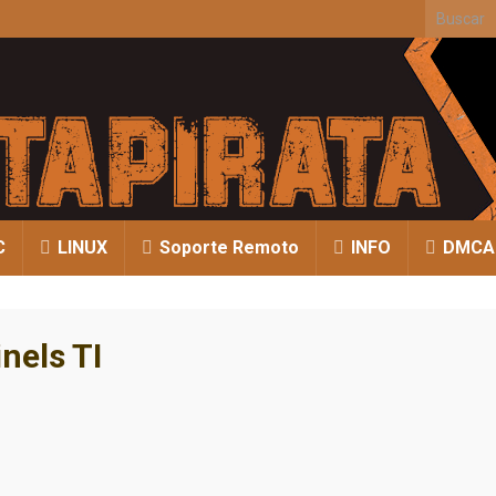
Search fo
C
LINUX
Soporte Remoto
INFO
DMCA
nels TI