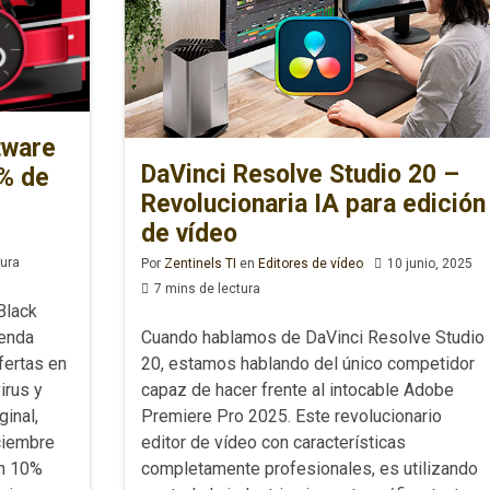
tware
DaVinci Resolve Studio 20 –
0% de
Revolucionaria IA para edición
de vídeo
tura
Por
Zentinels TI
en
Editores de vídeo
10 junio, 2025
7 mins de lectura
Black
Cuando hablamos de DaVinci Resolve Studio
ienda
20, estamos hablando del único competidor
fertas en
capaz de hacer frente al intocable Adobe
irus y
Premiere Pro 2025. Este revolucionario
ginal,
editor de vídeo con características
ciembre
completamente profesionales, es utilizando
n 10%