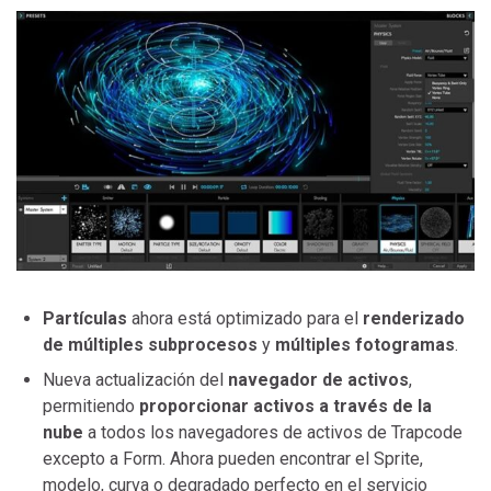
Partículas
ahora está optimizado para el
renderizado
de múltiples subprocesos
y
múltiples fotogramas
.
Nueva actualización del
navegador de activos
,
permitiendo
proporcionar activos a través de la
nube
a todos los navegadores de activos de Trapcode
excepto a Form. Ahora pueden encontrar el Sprite,
modelo, curva o degradado perfecto en el servicio