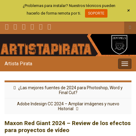
¿Problemas para instalar? Nuestros técnicos pueden
+
hacerlo de forma remota por ti.
SOPORTE
Alt
el
Search for:
for
de
bús
Artista Pirata
Alter
la
nave
¿Las mejores fuentes de 2024 para Photoshop, Word y
Final Cut?
Adobe Indesign CC 2024 – Ampliar imágenes y nuevo
Historial
Maxon Red Giant 2024 – Review de los efectos
para proyectos de vídeo