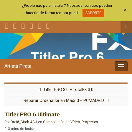
¿Problemas para instalar? Nuestros técnicos pueden
+
hacerlo de forma remota por ti.
SOPORTE
Alt
el
Search for:
for
de
bús
Artista Pirata
Alter
la
nave
Titler PRO 3.0 + TotalFX 3.0
Reparar Ordenador en Madrid – PCMADRID
Titler PRO 6 Ultimate
Por
Droid_Bitch AGU
en
Composición de Vídeo
,
Proyectos
3 mins de lectura