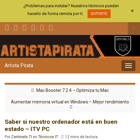
¿Problemas para instalar? Nuestros técnicos pueden
+
hacerlo de forma remota por ti.
SOPORTE
Alt
el
Search for:
for
de
bús
Artista Pirata
Alter
la
nave
Mac Booster 7.2.4 – Optimiza tu Mac
Aumentar memoria virtual en Windows – Mejor rendimiento
Saber si nuestro ordenador está en buen
estado – ITV PC
Por
Zentinels TI
en
Técnicos IT
12 mins de lectura