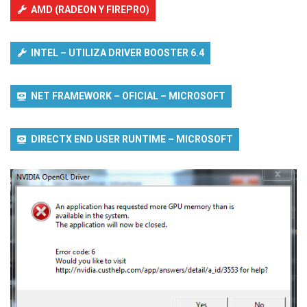
AMD (RADEON Y FIREPRO)
INTEL – UTILIZA DRIVER BOOSTER 6.4
NET FRAMEWORK – OFICIAL – MICROSOFT
DIRECTX END USER RUNTIME – MICROSOFT