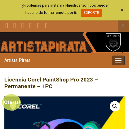
¿Problemas para instalar? Nuestros técnicos pueden
+
hacerlo de forma remota por ti.
SOPORTE
Alt
el
Search for:
for
de
bús
Artista Pirata
Alter
la
nave
Licencia Corel PaintShop Pro 2023 –
Permanente – 1PC
¡Oferta!