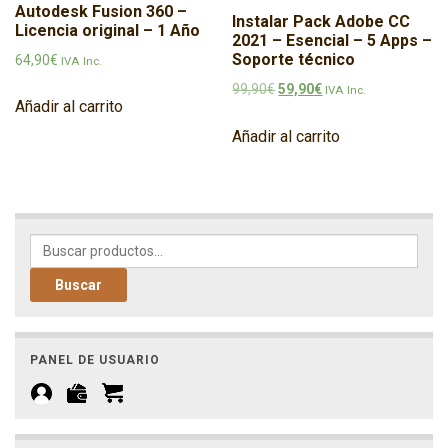
Autodesk Fusion 360 –
Instalar Pack Adobe CC
Licencia original – 1 Año
2021 – Esencial – 5 Apps –
Soporte técnico
64,90
€
IVA Inc.
El precio original era: 99,90€
El precio actual es: 5
99,90
€
59,90
€
IVA Inc.
Añadir al carrito
Añadir al carrito
Buscar por:
Buscar
PANEL DE USUARIO