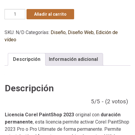
Licencia Corel PaintShop Pro 2023 - Permanente - 1PC c
Añadir al carrito
SKU:
N/D
Categorías:
Diseño
,
Diseño Web
,
Edición de
vídeo
Descripción
Información adicional
Descripción
5/5 - (2 votos)
Licencia Corel PaintShop 2023
original con
duración
permanente
, esta licencia permite activar Corel PaintShop
2023 Pro o Pro Ultimate de forma permanente. Permite