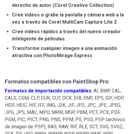
derecho de autor (Corel Creative Collection)
Cree videos o grabe la pantalla y cámara web a la
vez a través de Corel MultiCam Capture Lite 2
Cree videos rápidos a través del nuevo creador
inteligente de películas.
Transforme cualquier imagen a una animación
atractiva con PhotoMirage Express
Formatos compatibles con PaintShop Pro:
Formatos de importación compatibles:
AI, BMP, CAL,
CALS, CGM, CLP, CUR, CUT, DCX, DIB, EMF, EPS, GIF, HDP,
HEIF, HEIC, HIF, IFF, IMG, J2K, JIF, JP2, JPC, JPE, JPEG,
JPG, JPS, MAC, MPO, MRW, MSP, PBM, PCT, PCX, PDF,
PGM, PIC, PICT, PNG, PNS, PPM, PS, PSD, PSP (archivos
de imagen de PSP), RAS, RAW, RIF, RLE, SCT, SVG, SVGZ,
TGA, TIF, UFO, WBM, WBMP, WDP, WEBP, WMF, WPG