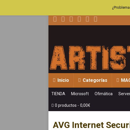
¿Problemas
Inicio
Categorías
MA
TIENDA
Microsoft
Ofimática
Serve
0 productos
0,00€
AVG Internet Secur