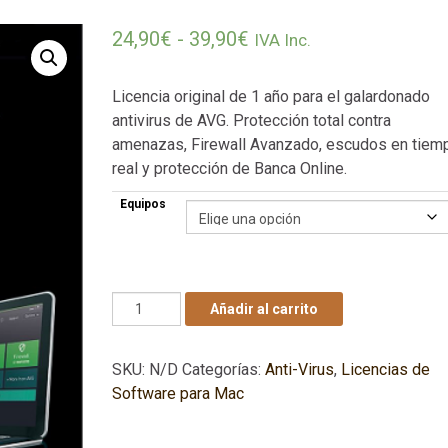
Rango de precios: des
24,90
€
-
39,90
€
IVA Inc.
Licencia original de 1 año para el galardonado
antivirus de AVG. Protección total contra
amenazas, Firewall Avanzado, escudos en tiem
real y protección de Banca Online.
Equipos
AVG Internet Security 2026 - 1 Año - 3 Mac /
Añadir al carrito
SKU:
N/D
Categorías:
Anti-Virus
,
Licencias de
Software para Mac