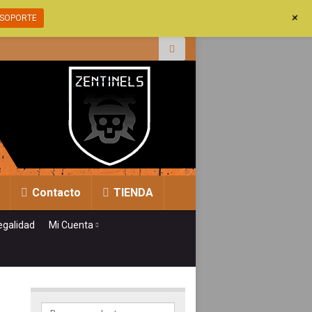
+
SOPORTE
r:
Contacto
TIENDA
egalidad
Mi Cuenta
Buscar por: