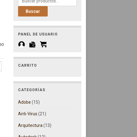
de 24,90€ hasta 39,90€
Buscar
PANEL DE USUARIO
po
CARRITO
CATEGORÍAS
 PC cantidad
Adobe
(15)
Anti-Virus
(21)
Arquitectura
(13)
Autodesk
(12)