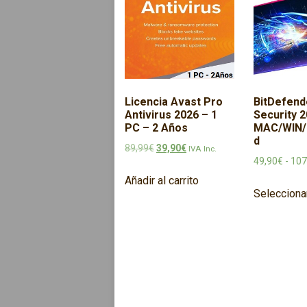
Licencia Avast Pro
BitDefend
Antivirus 2026 – 1
Security 2
PC – 2 Años
MAC/WIN/
d
El precio original era: 89,99€.
El precio actual es: 39,90€.
89,99
€
39,90
€
IVA Inc.
49,90
€
-
107
Añadir al carrito
Selecciona