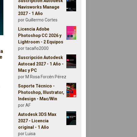
Suscripción Autodesk
Navisworks Manage
2027 - 1 Año
por Guillermo Cortes
Licencia Adobe
Photoshop CC 2026 y
Lightroom - 2 Equipos
por tacaño2000
ia
e
Suscripción Autodesk
Autocad 2027 - 1 Año -
Mac y PC
 era: 79,99€.
actual es: 66,90€.
por M Rosa Forcén Pérez
Este producto tiene múltiples variantes. Las opciones se pueden
 se pueden elegir en la página de producto
Soporte Técnico -
s
Photoshop, Illustrator,
Indesign - Mac/Win
por AF
Autodesk 3DS Max
2027 - Licencia
original - 1 Año
por Luisa