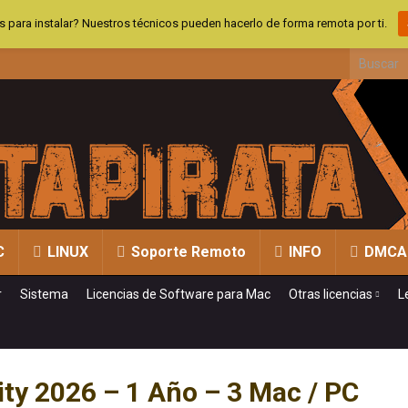
 para instalar? Nuestros técnicos pueden hacerlo de forma remota por ti.
Search fo
C
LINUX
Soporte Remoto
INFO
DMCA
r
Sistema
Licencias de Software para Mac
Otras licencias
L
ity 2026 – 1 Año – 3 Mac / PC