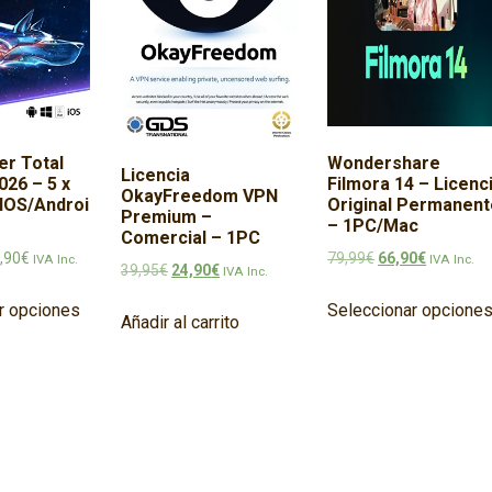
Wondershare
er Total
Licencia
Filmora 14 – Licenc
026 – 5 x
OkayFreedom VPN
Original Permanent
IOS/Androi
Premium –
– 1PC/Mac
Comercial – 1PC
El precio original
El precio 
Rango de precios: desde 49,90€ hasta 107,90€
79,99
€
66,90
€
,90
€
IVA Inc.
IVA Inc.
El precio original era: 39,95€.
El precio actual es: 24,90€.
39,95
€
24,90
€
IVA Inc.
Este producto tiene múltiples variantes. Las opciones
Seleccionar opcione
r opciones
Añadir al carrito