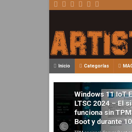
Inicio
Categorías
MA
Windows 11 IoT E
LTSC 2024 – El s
funciona sin TPM
Boot y durante 1