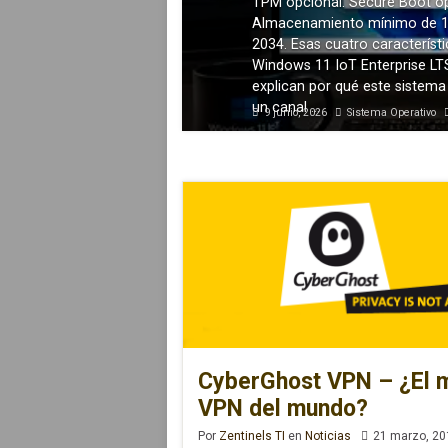
TPM opcional. Secure Boot op
Previous
Almacenamiento mínimo de 1
2034. Esas cuatro característi
Windows 11 IoT Enterprise LT
explican por qué este sistema
un canal …
9 junio, 2026
Sistema Operativo
CyberGhost VPN – ¿El 
VPN del mundo?
Por
Zentinels TI
en
Noticias
21 marzo, 20