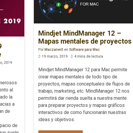
Mindjet MindManager 12 –
Mapas mentales de proyectos
9
Por
Maczaner0
en
Software para Mac
e
19 marzo, 2019
4 mins de lectura
o, 2019
Mindjet MindManager 12 para Mac permite
crear mapas mentales de todo tipo de
umerosos
proyectos, mapas conceptuales de flujos de
ento al
trabajo, marketing, etc. MindManager 12 nos
ado la
permitirá dar rienda suelta a nuestra mente
acias a
para preparar proyectos y mapas gráficos
an de
interactivos de como funcionarán nuestras
ideas y objetivos.
spacio de
que suele