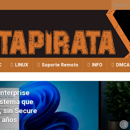
Search fo
C
LINUX
Soporte Remoto
INFO
DMCA
nterprise
istema que
, sin Secure
0 años