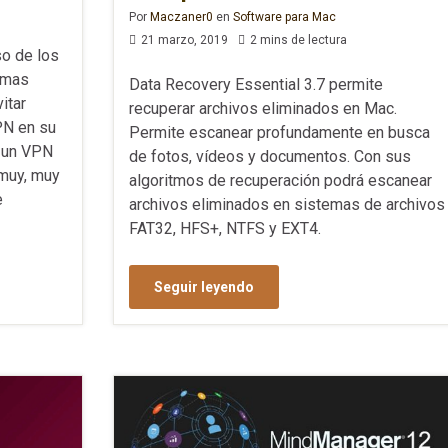
Por
Maczaner0
en
Software para Mac
21 marzo, 2019
2 mins de lectura
so de los
rmas
Data Recovery Essential 3.7 permite
itar
recuperar archivos eliminados en Mac.
PN en su
Permite escanear profundamente en busca
s un VPN
de fotos, vídeos y documentos. Con sus
 muy, muy
algoritmos de recuperación podrá escanear
e
archivos eliminados en sistemas de archivos
FAT32, HFS+, NTFS y EXT4.
Seguir leyendo