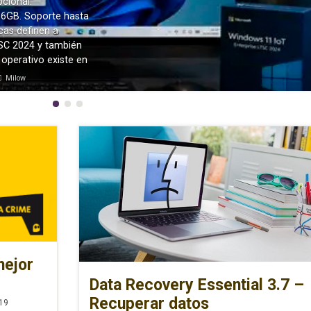
cional.
Ne
6GB. Soporte hasta
cas definen a
SC 2024 y también
 operativo existe en
Milow
mejor
Data Recovery Essential 3.7 –
Recuperar datos
19