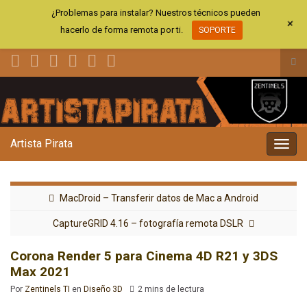
¿Problemas para instalar? Nuestros técnicos pueden
+
hacerlo de forma remota por ti.
SOPORTE
Alt
el
Search for:
for
de
bús
Artista Pirata
Alter
la
nave
MacDroid – Transferir datos de Mac a Android
CaptureGRID 4.16 – fotografía remota DSLR
Corona Render 5 para Cinema 4D R21 y 3DS
Max 2021
Por
Zentinels TI
en
Diseño 3D
2 mins de lectura