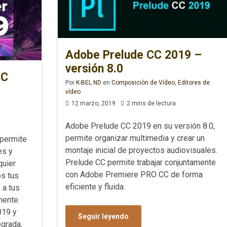
Adobe Prelude CC 2019 –
versión 8.0
CC
Por
K-BEL ND
en
Composición de Vídeo
,
Editores de
vídeo
12 marzo, 2019
2 mins de lectura
Adobe Prelude CC 2019 en su versión 8.0,
permite organizar multimedia y crear un
permite
montaje inicial de proyectos audiovisuales.
es y
Prelude CC permite trabajar conjuntamente
quier
con Adobe Premiere PRO CC de forma
os tus
eficiente y fluida.
 a tus
mente.
019 y
Seguir leyendo
egrada,