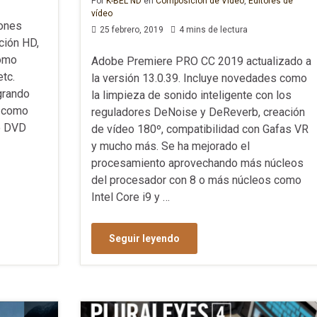
Por
K-BEL ND
en
Composición de Vídeo
,
Editores de
vídeo
iones
25 febrero, 2019
4 mins de lectura
ción HD,
como
Adobe Premiere PRO CC 2019 actualizado a
tc.
la versión 13.0.39. Incluye novedades como
egrando
la limpieza de sonido inteligente con los
s como
reguladores DeNoise y DeReverb, creación
o DVD
de vídeo 180º, compatibilidad con Gafas VR
y mucho más. Se ha mejorado el
procesamiento aprovechando más núcleos
del procesador con 8 o más núcleos como
Intel Core i9 y …
Seguir leyendo