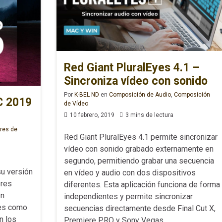
Red Giant PluralEyes 4.1 –
Sincroniza vídeo con sonido
Por
K-BEL ND
en
Composición de Audio
,
Composición
C 2019
de Vídeo
10 febrero, 2019
3 mins de lectura
ores de
Red Giant PluralEyes 4.1 permite sincronizar
vídeo con sonido grabado externamente en
segundo, permitiendo grabar una secuencia
u versión
en vídeo y audio con dos dispositivos
ores
diferentes. Esta aplicación funciona de forma
en
independientes y permite sincronizar
des como
secuencias directamente desde Final Cut X,
n los
Premiere PRO y Sony Vegas.