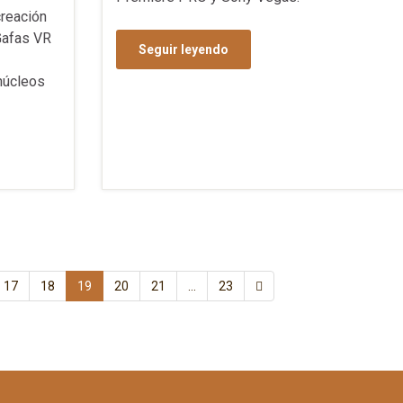
reación
Gafas VR
Seguir leyendo
núcleos
17
18
19
20
21
…
23