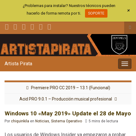
¿Problemas para instalar? Nuestros técnicos pueden
+
hacerlo de forma remota por ti.
SOPORTE
Alt
el
Search for:
for
de
bús
Artista Pirata
Alter
la
nave
Premiere PRO CC 2019 – 13.1 (Funcional)
Acid PRO 9.0.1 – Producción musical profesional
Windows 10 «May 2019» Update el 28 de Mayo
Por
chiquinkila
en
Noticias
,
Sistema Operativo
5 mins de lectura
Los usuarios de Windows Insider ya empezaron a probar