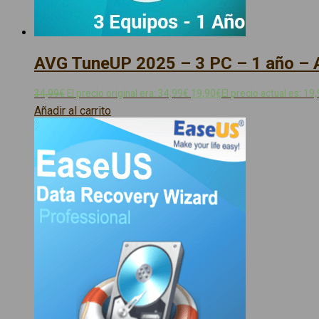
AVG TuneUP 2025 – 3 PC – 1 año – A
34,99
€
El precio original era: 34,99€.
19,90
€
El precio actual es: 19
Añadir al carrito