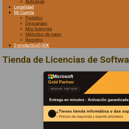
Autodesk
Legalidad
Mi Cuenta
Pedidos
Descargas
Mis licencias
Métodos de pago
Registro
0 productos
0,00€
Tienda de Licencias de Softwa
Microsoft
Gold Partner
VMWARE PARTNER
Entrega en minutos · Activación garantizada
¿Tienes tienda informática o das so
🤝
– Precios de mayorista y soporte prioritario.