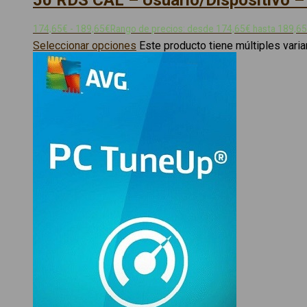
50 RDS CAL – Usuario/Dispositivo 
174,65
€
-
189,65
€
Rango de precios: desde 174,65€ hasta 189,6
Seleccionar opciones
Este producto tiene múltiples vari