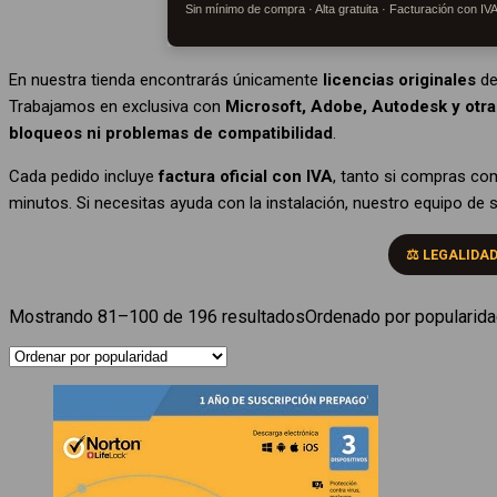
Sin mínimo de compra · Alta gratuita · Facturación con IV
En nuestra tienda encontrarás únicamente
licencias originales
de
Trabajamos en exclusiva con
Microsoft, Adobe, Autodesk y otra
bloqueos ni problemas de compatibilidad
.
Cada pedido incluye
factura oficial con IVA
, tanto si compras co
minutos. Si necesitas ayuda con la instalación, nuestro equipo d
⚖️ LEGALIDA
Mostrando 81–100 de 196 resultados
Ordenado por popularid