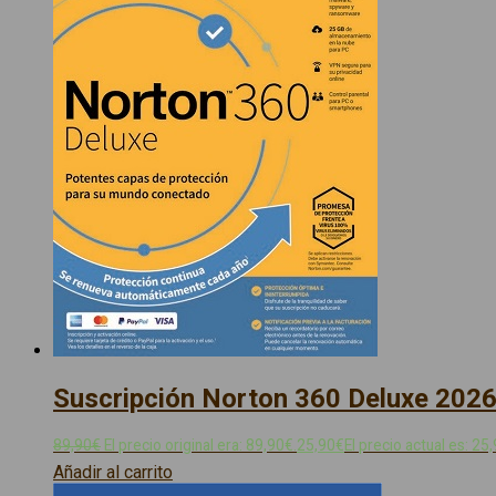
Suscripción Norton 360 Deluxe 202
89,90
€
El precio original era: 89,90€.
25,90
€
El precio actual es: 25
Añadir al carrito