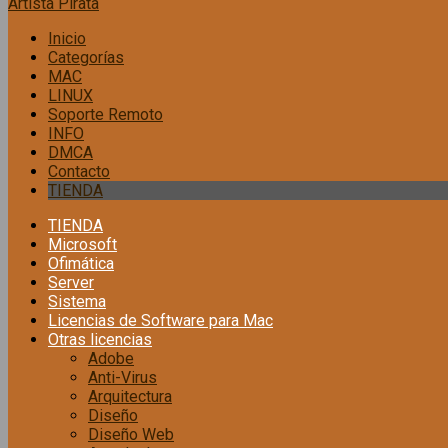
Artista Pirata
Inicio
Categorías
MAC
LINUX
Soporte Remoto
INFO
DMCA
Contacto
TIENDA
TIENDA
Microsoft
Ofimática
Server
Sistema
Licencias de Software para Mac
Otras licencias
Adobe
Anti-Virus
Arquitectura
Diseño
Diseño Web