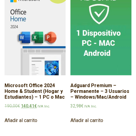
Microsoft Office 2024
Adguard Premium –
Home & Student (Hogar y
Permanente – 3 Usuarios
Estudiantes) – 1 PC o Mac
– Windows/Mac/Android
El precio original era: 190,00€.
El precio actual es: 140,41€.
190,00
€
140,41
€
32,98
€
IVA Inc.
IVA Inc.
Añadir al carrito
Añadir al carrito