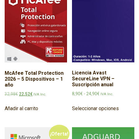
Licencia Avast
McAfee Total Protection
SecureLine VPN –
2026 – 5 Dispositivos – 1
Suscripción anual
año
Rango de precios: d
El precio original era: 32,98€.
El precio actual es: 22,52€.
8,90
€
-
24,90
€
32,98
€
22,52
€
IVA Inc.
IVA Inc.
Este prod
Seleccionar opciones
Añadir al carrito
¡Oferta!