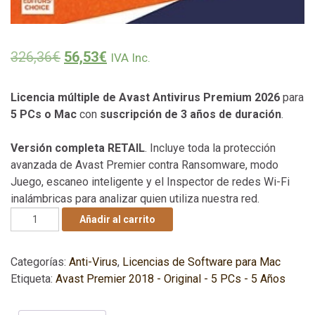
El precio original era: 326,36€.
El precio actual es: 56,53€.
326,36
€
56,53
€
IVA Inc.
Licencia múltiple de Avast Antivirus Premium 2026
para
5 PCs o Mac
con
suscripción de 3 años de duración
.
Versión completa RETAIL
. Incluye toda la protección
avanzada de Avast Premier contra Ransomware, modo
Juego, escaneo inteligente y el Inspector de redes Wi-Fi
inalámbricas para analizar quien utiliza nuestra red.
Licencia Avast Premium 2026 - 5 Equipos - 3 Años cantid
Añadir al carrito
Categorías:
Anti-Virus
,
Licencias de Software para Mac
Etiqueta:
Avast Premier 2018 - Original - 5 PCs - 5 Años