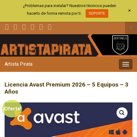
¿Problemas para instalar? Nuestros técnicos pueden
+
hacerlo de forma remota por ti.
SOPORTE
Alt
el
Search for:
for
de
bús
Artista Pirata
Alter
la
nave
Licencia Avast Premium 2026 – 5 Equipos – 3
Años
¡Oferta!