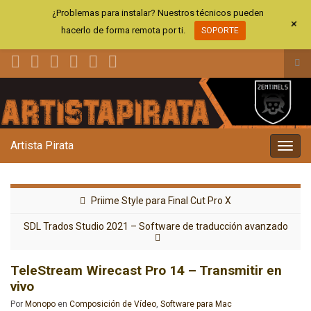
¿Problemas para instalar? Nuestros técnicos pueden
+
hacerlo de forma remota por ti.
SOPORTE
Alt
el
Search for:
for
de
bús
Artista Pirata
Alter
la
nave
Priime Style para Final Cut Pro X
SDL Trados Studio 2021 – Software de traducción avanzado
TeleStream Wirecast Pro 14 – Transmitir en
vivo
Por
Monopo
en
Composición de Vídeo
,
Software para Mac