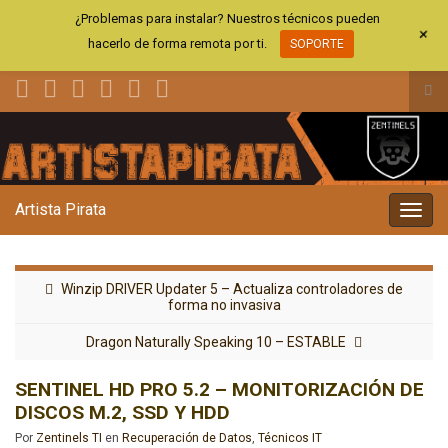
¿Problemas para instalar? Nuestros técnicos pueden
+
hacerlo de forma remota por ti.
SOPORTE
Alt
el
Search for:
for
de
bús
Artista Pirata
Alter
la
nave
Winzip DRIVER Updater 5 – Actualiza controladores de
forma no invasiva
Dragon Naturally Speaking 10 – ESTABLE
SENTINEL HD PRO 5.2 – MONITORIZACIÓN DE
DISCOS M.2, SSD Y HDD
Por
Zentinels TI
en
Recuperación de Datos
,
Técnicos IT