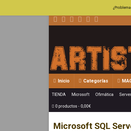
¿Problemas
Inicio
Categorías
MA
TIENDA
Microsoft
Ofimática
Serve
0 productos
0,00€
Microsoft SQL Serv