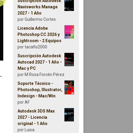
Suscripción Autodesk
Navisworks Manage
2027 - 1 Año
por Guillermo Cortes
Licencia Adobe
Photoshop CC 2026 y
Lightroom - 2 Equipos
por tacaño2000
Suscripción Autodesk
Autocad 2027 - 1 Año -
Mac y PC
por M Rosa Forcén Pérez
-
Soporte Técnico -
Photoshop, Illustrator,
 precios: desde 22,95€ hasta 24,90€
Indesign - Mac/Win
Este producto tiene múltiples variantes. Las opciones se pueden
por AF
s
Autodesk 3DS Max
2027 - Licencia
original - 1 Año
por Luisa