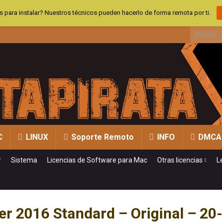
 para instalar? Nuestros técnicos pueden hacerlo de forma remota por ti.
Search fo
C
LINUX
Soporte Remoto
INFO
DMCA
r
Sistema
Licencias de Software para Mac
Otras licencias
L
er 2016 Standard – Original – 20