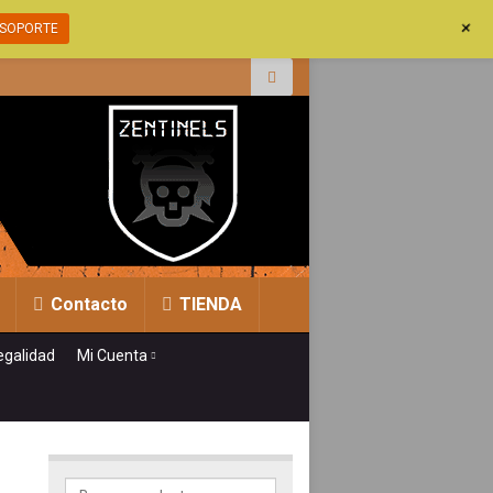
+
SOPORTE
r:
Contacto
TIENDA
egalidad
Mi Cuenta
-
Buscar por: