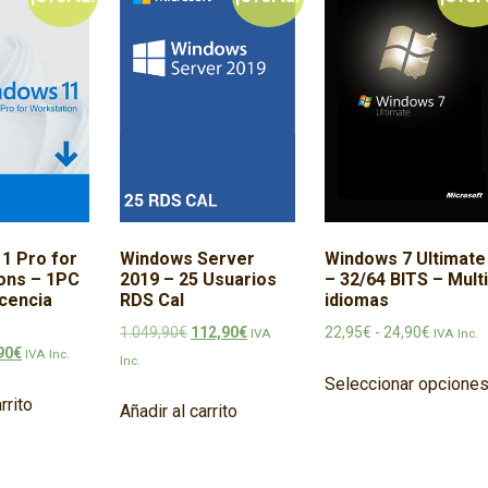
Windows 7 Ultimate
1 Pro for
Windows Server
– 32/64 BITS – Multi
ons – 1PC
2019 – 25 Usuarios
idiomas
icencia
RDS Cal
Rango de
El precio original era: 1.049,90€.
El precio actual es: 112,90€.
22,95
€
-
24,90
€
1.049,90
€
112,90
€
IVA Inc.
IVA
recio original era: 479,90€.
El precio actual es: 49,90€.
90
€
IVA Inc.
Inc.
Seleccionar opcione
rrito
Añadir al carrito