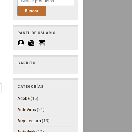
Buscar
desde 467,90€ hasta 697,90€
PANEL DE USUARIO
CARRITO
CATEGORÍAS
Adobe
(15)
Anti-Virus
(21)
al - 20-50 Cals cantidad
Arquitectura
(13)
Autodesk
(12)