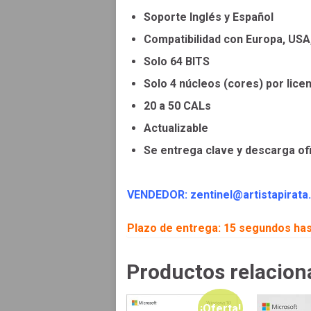
Soporte Inglés y Español
Compatibilidad con Europa, USA,
Solo 64 BITS
Solo 4 núcleos (cores) por lice
20 a 50 CALs
Actualizable
Se entrega clave y descarga ofi
VENDEDOR: zentinel@artistapirata
Plazo de entrega: 15 segundos ha
Productos relacion
¡Oferta!