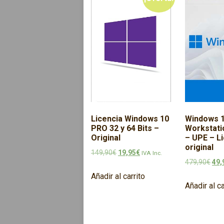
Licencia Windows 10
Windows 1
PRO 32 y 64 Bits –
Workstati
Original
– UPE – L
original
El precio original era: 149,90€.
El precio actual es: 19,95€.
149,90
€
19,95
€
IVA Inc.
El p
479,90
€
49,
Añadir al carrito
Añadir al ca