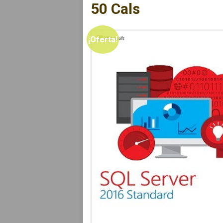
50 Cals
¡Oferta!