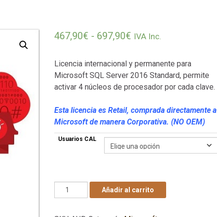
Rango de precios: 
467,90
€
-
697,90
€
IVA Inc.
Licencia internacional y permanente para
Microsoft SQL Server 2016 Standard, permite
activar 4 núcleos de procesador por cada clave.
Esta licencia es Retail, comprada directamente a
Microsoft de manera Corporativa. (NO OEM)
Usuarios CAL
Microsoft SQL Server 2016 Standard - Origin
Añadir al carrito