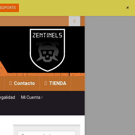
+
SOPORTE
r:
Contacto
TIENDA
egalidad
Mi Cuenta
Buscar por: