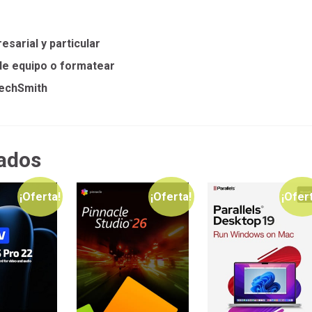
sarial y particular
 de equipo o formatear
TechSmith
ados
¡Oferta!
¡Oferta!
¡Ofer