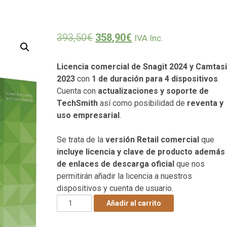
El precio original era: 393,50€
El precio actual es: 3
393,50
€
358,90
€
IVA Inc.
Licencia comercial de Snagit 2024 y Camtas
2023
con
1 de duración para 4 dispositivos
.
Cuenta con
actualizaciones y soporte de
TechSmith
así como posibilidad de
reventa y
uso empresarial
.
Se trata de la
versión Retail comercial
que
incluye licencia y clave de producto además
de enlaces de descarga oficial
que nos
permitirán añadir la licencia a nuestros
dispositivos y cuenta de usuario.
Licencia Snagit 2024 + Camtasia 2023 - 1 Año
Añadir al carrito