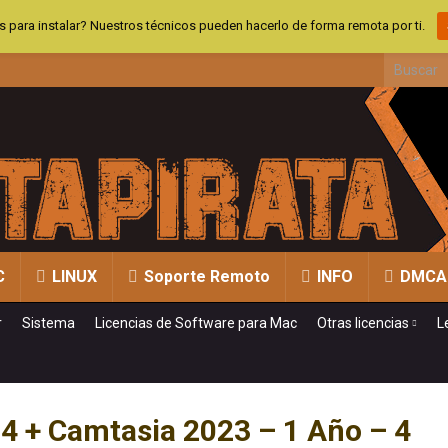
 para instalar? Nuestros técnicos pueden hacerlo de forma remota por ti.
Search fo
C
LINUX
Soporte Remoto
INFO
DMCA
r
Sistema
Licencias de Software para Mac
Otras licencias
L
24 + Camtasia 2023 – 1 Año – 4