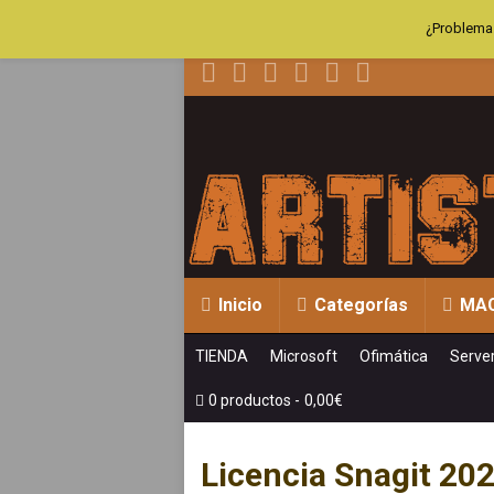
¿Problemas
Inicio
Categorías
MA
TIENDA
Microsoft
Ofimática
Serve
0 productos
0,00€
Licencia Snagit 20