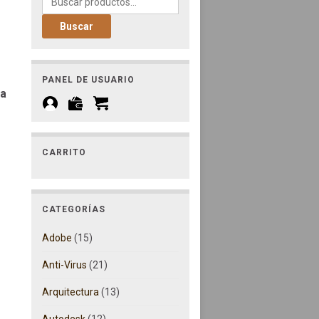
Buscar
.
58,90€.
PANEL DE USUARIO
ia
CARRITO
CATEGORÍAS
Adobe
(15)
Anti-Virus
(21)
 - 4 Dispositivos cantidad
Arquitectura
(13)
Autodesk
(12)