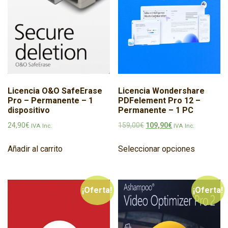
Licencia O&O SafeErase
Licencia Wondershare
Pro – Permanente – 1
PDFelement Pro 12 –
dispositivo
Permanente – 1 PC
El precio original era: 159,
El precio actual e
24,90
€
159,00
€
109,90
€
IVA Inc.
IVA Inc.
Este prod
Añadir al carrito
Seleccionar opciones
¡Oferta!
¡Oferta!