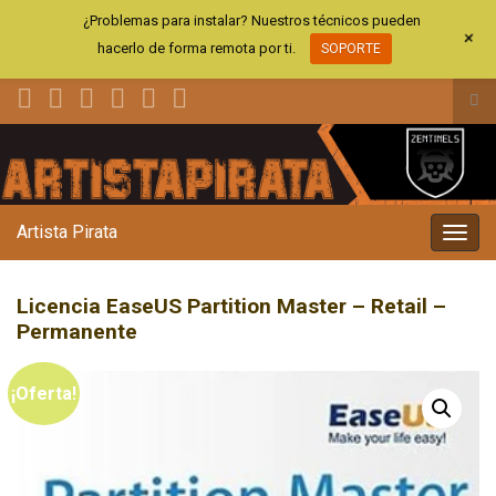
¿Problemas para instalar? Nuestros técnicos pueden
+
hacerlo de forma remota por ti.
SOPORTE
Alt
el
Search for:
for
de
bús
Artista Pirata
Alter
la
nave
Licencia EaseUS Partition Master – Retail –
Permanente
¡Oferta!