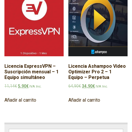
Licencia ExpressVPN –
Licencia Ashampoo Video
Suscripción mensual – 1
Optimizer Pro 2 – 1
Equipo simultáneo
Equipo – Perpetua
El precio original era: 11,14€.
El precio actual es: 5,90€.
El precio original era: 64,90€
El precio actual es: 3
11,14
€
5,90
€
64,90
€
34,90
€
IVA Inc.
IVA Inc.
Añadir al carrito
Añadir al carrito
Buscar por: