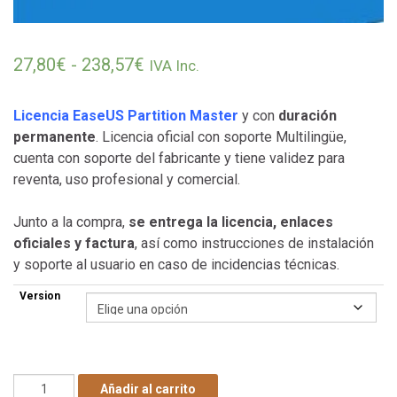
Rango de precios: desde 27,80€
27,80
€
-
238,57
€
IVA Inc.
Licencia EaseUS Partition Master
y con
duración
permanente
. Licencia oficial con soporte Multilingüe,
cuenta con soporte del fabricante y tiene validez para
reventa, uso profesional y comercial.
Junto a la compra,
se entrega la licencia, enlaces
oficiales y factura
, así como instrucciones de instalación
y soporte al usuario en caso de incidencias técnicas.
Version
Licencia EaseUS Partition Master - Retail - Permanente c
Añadir al carrito