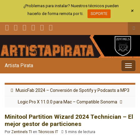
¿Problemas para instalar? Nuestros técnicos pueden
+
hacerlo de forma remota por ti.
SOPORTE
Alt
el
Search for:
for
de
bús
Artista Pirata
Alter
la
nave
MusicFab 2024 – Conversión de Spotify y Podcasts a MP3
Logic Pro X 11.0.0 para Mac – Compatible Sonoma
Minitool Partition Wizard 2024 Technician – El
mejor gestor de particiones
Por
Zentinels TI
en
Técnicos IT
5 mins de lectura