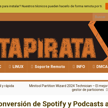
 para instalar? Nuestros técnicos pueden hacerlo de forma remota por ti.
Search fo
C
LINUX
Soporte Remoto
INFO
DMCA
l y rápida
Minitool Partition Wizard 2024 Technician – El mejor
gestor de particiones
nversión de Spotify y Podcasts 