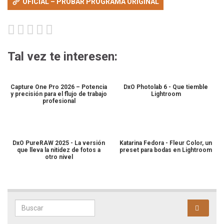
OFICIAL – PROBAR PROGRAMA ORIGINAL
Tal vez te interesen:
Capture One Pro 2026 – Potencia
DxO Photolab 6 - Que tiemble
y precisión para el flujo de trabajo
Lightroom
profesional
DxO PureRAW 2025 - La versión
Katarina Fedora - Fleur Color, un
que lleva la nitidez de fotos a
preset para bodas en Lightroom
otro nivel
Search for: