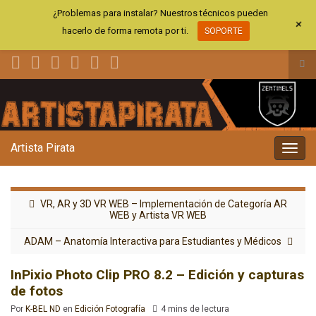
¿Problemas para instalar? Nuestros técnicos pueden
+
hacerlo de forma remota por ti.
SOPORTE
Alt
el
Search for:
for
de
bús
Artista Pirata
Alter
la
nave
VR, AR y 3D VR WEB – Implementación de Categoría AR
WEB y Artista VR WEB
ADAM – Anatomía Interactiva para Estudiantes y Médicos
InPixio Photo Clip PRO 8.2 – Edición y capturas
de fotos
Por
K-BEL ND
en
Edición Fotografía
4 mins de lectura