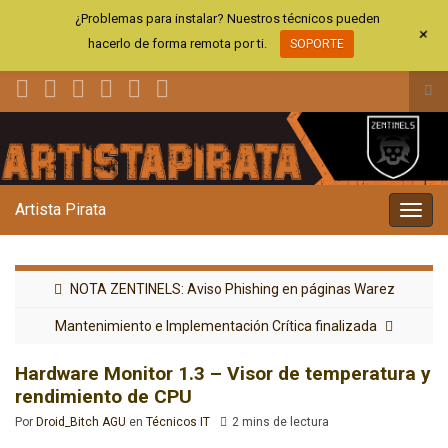
¿Problemas para instalar? Nuestros técnicos pueden
+
hacerlo de forma remota por ti.
SOPORTE
Alt
el
Search for:
for
de
bús
Artista Pirata
Alter
la
nave
NOTA ZENTINELS: Aviso Phishing en páginas Warez
Mantenimiento e Implementación Crítica finalizada
Hardware Monitor 1.3 – Visor de temperatura y
rendimiento de CPU
Por
Droid_Bitch AGU
en
Técnicos IT
2 mins de lectura