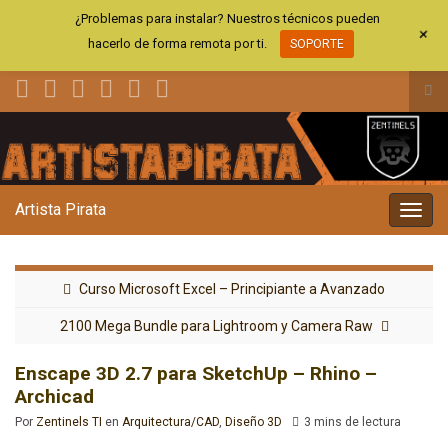
¿Problemas para instalar? Nuestros técnicos pueden
+
hacerlo de forma remota por ti.
SOPORTE
Alt
el
Search for:
for
de
bús
Artista Pirata
Alter
la
nave
Curso Microsoft Excel – Principiante a Avanzado
2100 Mega Bundle para Lightroom y Camera Raw
Enscape 3D 2.7 para SketchUp – Rhino –
Archicad
Por
Zentinels TI
en
Arquitectura/CAD
,
Diseño 3D
3 mins de lectura