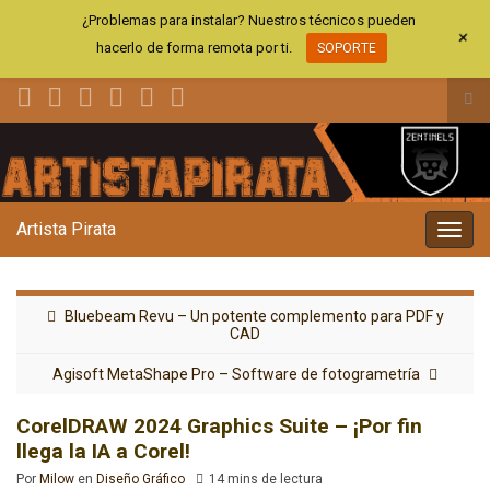
¿Problemas para instalar? Nuestros técnicos pueden
+
hacerlo de forma remota por ti.
SOPORTE
Alt
el
Search for:
for
de
bús
Artista Pirata
Alter
la
nave
Bluebeam Revu – Un potente complemento para PDF y
CAD
Agisoft MetaShape Pro – Software de fotogrametría
CorelDRAW 2024 Graphics Suite – ¡Por fin
llega la IA a Corel!
Por
Milow
en
Diseño Gráfico
14 mins de lectura