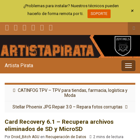
¿Problemas para instalar? Nuestros técnicos pueden
+
hacerlo de forma remota por ti.
SOPORTE
Alt
el
Search for:
for
de
bús
Artista Pirata
Alter
la
nave
CATINFOG TPV – TPV para tiendas, farmacia, logística y
Moda
Stellar Phoenix JPG Repair 3.0 – Repara fotos corruptas
Card Recovery 6.1 – Recupera archivos
eliminados de SD y MicroSD
Por
Droid_Bitch AGU
en
Recuperación de Datos
2 mins de lectura