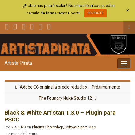
¿Problemas para instalar? Nuestros técnicos pueden
+
hacerlo de forma remota por ti.
SOPORTE
Alt
el
Search for:
for
de
bús
Artista Pirata
Alter
la
nave
Adobe CC original a precio reducido – Próximamente
The Foundry Nuke Studio 12
Black & White Artistan 1.3.0 – Plugin para
PSCC
Por
K-BEL ND
en
Plugins Photoshop
,
Software para Mac
2 mins de lectura