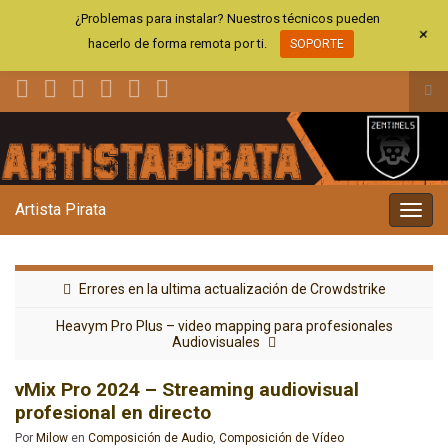
¿Problemas para instalar? Nuestros técnicos pueden
+
hacerlo de forma remota por ti.
SOPORTE
Alt
el
Search for:
for
de
bús
Artista Pirata
Alter
la
nave
Errores en la ultima actualización de Crowdstrike
Heavym Pro Plus – video mapping para profesionales
Audiovisuales
vMix Pro 2024 – Streaming audiovisual
profesional en directo
Por
Milow
en
Composición de Audio
,
Composición de Vídeo