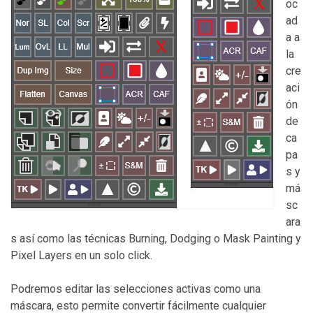
oc
ad
a a
la
cre
aci
ón
de
ca
pa
s y
má
sc
ara
s así como las técnicas Burning, Dodging o Mask Painting y
Pixel Layers en un solo click.
Podremos editar las selecciones activas como una
máscara, esto permite convertir fácilmente cualquier