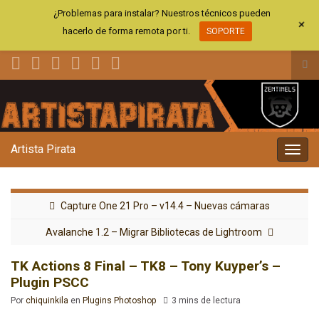
¿Problemas para instalar? Nuestros técnicos pueden
+
hacerlo de forma remota por ti.
SOPORTE
Alt
el
Search for:
for
de
bús
Artista Pirata
Alter
la
nave
Capture One 21 Pro – v14.4 – Nuevas cámaras
Avalanche 1.2 – Migrar Bibliotecas de Lightroom
TK Actions 8 Final – TK8 – Tony Kuyper’s –
Plugin PSCC
Por
chiquinkila
en
Plugins Photoshop
3 mins de lectura