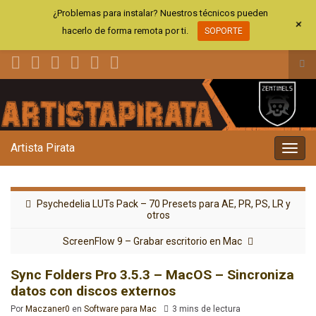
¿Problemas para instalar? Nuestros técnicos pueden
+
hacerlo de forma remota por ti.
SOPORTE
Alt
el
Search for:
for
de
bús
Artista Pirata
Alter
la
nave
Psychedelia LUTs Pack – 70 Presets para AE, PR, PS, LR y
otros
ScreenFlow 9 – Grabar escritorio en Mac
Sync Folders Pro 3.5.3 – MacOS – Sincroniza
datos con discos externos
Por
Maczaner0
en
Software para Mac
3 mins de lectura