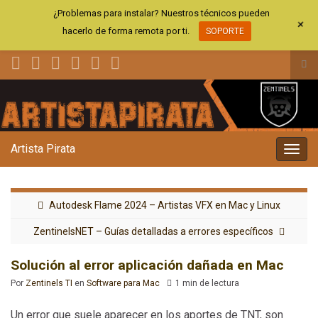
¿Problemas para instalar? Nuestros técnicos pueden
+
hacerlo de forma remota por ti.
SOPORTE
Alt
el
Search for:
for
de
bús
Artista Pirata
Alter
la
nave
Autodesk Flame 2024 – Artistas VFX en Mac y Linux
ZentinelsNET – Guías detalladas a errores específicos
Solución al error aplicación dañada en Mac
Por
Zentinels TI
en
Software para Mac
1 min de lectura
Un error que suele aparecer en los aportes de TNT, son