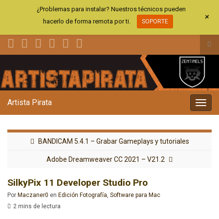
¿Problemas para instalar? Nuestros técnicos pueden
+
hacerlo de forma remota por ti.
SOPORTE
Alt
el
Search for:
for
de
bús
Artista Pirata
Alter
la
nave
BANDICAM 5.4.1 – Grabar Gameplays y tutoriales
Adobe Dreamweaver CC 2021 – V21.2
SilkyPix 11 Developer Studio Pro
Por
Maczaner0
en
Edición Fotografía
,
Software para Mac
2 mins de lectura