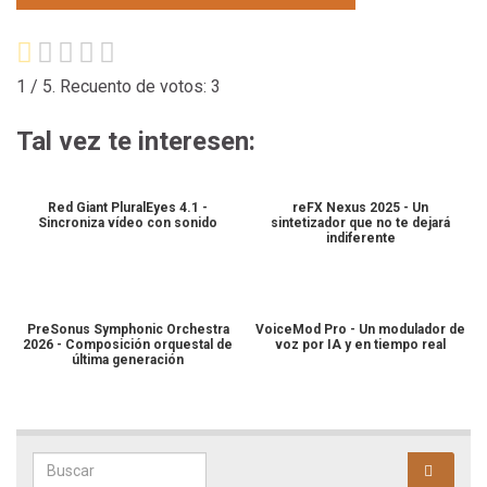
1
/ 5. Recuento de votos:
3
Tal vez te interesen:
Red Giant PluralEyes 4.1 -
reFX Nexus 2025 - Un
Sincroniza vídeo con sonido
sintetizador que no te dejará
indiferente
PreSonus Symphonic Orchestra
VoiceMod Pro - Un modulador de
2026 - Composición orquestal de
voz por IA y en tiempo real
última generación
Search for: