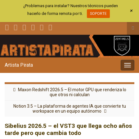
¿Problemas para instalar? Nuestros técnicos pueden
+
hacerlo de forma remota por ti.
SOPORTE
Alt
el
Search for:
for
de
bús
Artista Pirata
Alter
la
nave
Maxon Redshift 2026.5 – El motor GPU que renderiza lo
que otros ni calculan
Notion 3.5 – La plataforma de agentes IA que convierte tu
workspace en un equipo autónomo
Sibelius 2026.5 – el VST3 que llega ocho años
tarde pero que cambia todo