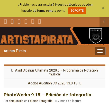
¿Problemas para instalar? Nuestros técnicos pueden
+
hacerlo de forma remota por ti.
SOPORTE
Alt
el
Search for:
for
de
bús
Artista Pirata
Alter
la
nave
Avid Sibelius Ultimate 2020.5 – Programa de Notación
musical
Adobe Audition CC 2020 13.0.13
PhotoWorks 9.15 – Edición de fotografía
Por
chiquinkila
en
Edición Fotografía
2 mins de lectura