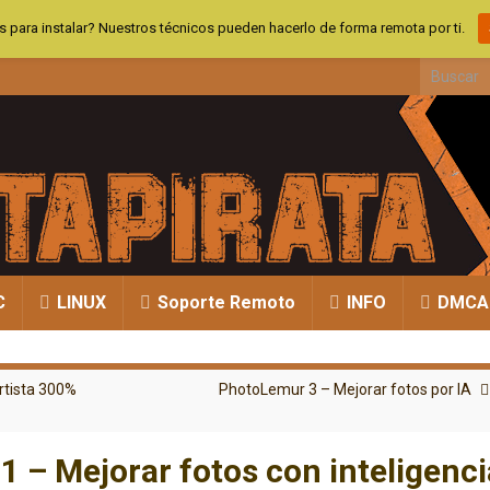
 para instalar? Nuestros técnicos pueden hacerlo de forma remota por ti.
Search fo
C
LINUX
Soporte Remoto
INFO
DMCA
rtista 300%
PhotoLemur 3 – Mejorar fotos por IA
 – Mejorar fotos con inteligenci