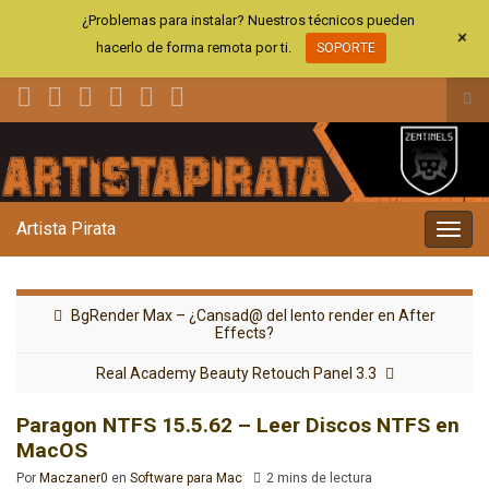
¿Problemas para instalar? Nuestros técnicos pueden
+
hacerlo de forma remota por ti.
SOPORTE
Alt
el
Search for:
for
de
bús
Artista Pirata
Alter
la
nave
BgRender Max – ¿Cansad@ del lento render en After
Effects?
Real Academy Beauty Retouch Panel 3.3
Paragon NTFS 15.5.62 – Leer Discos NTFS en
MacOS
Por
Maczaner0
en
Software para Mac
2 mins de lectura