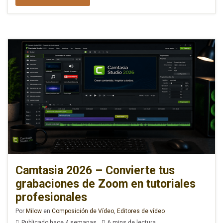
Camtasia 2026 – Convierte tus
grabaciones de Zoom en tutoriales
profesionales
Por
Milow
en
Composición de Vídeo
,
Editores de vídeo
Publicado hace 4 semanas
6 mins de lectura