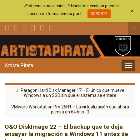
¿Problemas para instalar? Nuestros técnicos pueden
+
hacerlo de forma remota por ti.
SOPORTE
Alt
el
Search for:
for
de
bús
Artista Pirata
Alter
la
nave
Paragon Hard Disk Manager 17 – El único que mueve
Windows a un SSD sin que el sistema se entere
VMware Workstation Pro 26H1 – La virtualización que ahora
piensa en 64 bits
O&O DiskImage 22 – El backup que te deja
ensayar la migración a Windows 11 antes de