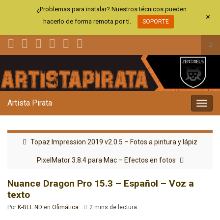
¿Problemas para instalar? Nuestros técnicos pueden
+
hacerlo de forma remota por ti.
SOPORTE
Alt
el
Search for:
for
de
bús
Artista Pirata
Alter
la
nave
Topaz Impression 2019 v2.0.5 – Fotos a pintura y lápiz
PixelMator 3.8.4 para Mac – Efectos en fotos
Nuance Dragon Pro 15.3 – Español – Voz a
texto
Por
K-BEL ND
en
Ofimática
2 mins de lectura