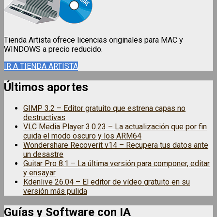
Tienda Artista ofrece licencias originales para MAC y
WINDOWS a precio reducido.
IR A TIENDA ARTISTA
Últimos aportes
GIMP 3.2 – Editor gratuito que estrena capas no
destructivas
VLC Media Player 3.0.23 – La actualización que por fin
cuida el modo oscuro y los ARM64
Wondershare Recoverit v14 – Recupera tus datos ante
un desastre
Guitar Pro 8.1 – La última versión para componer, editar
y ensayar
Kdenlive 26.04 – El editor de vídeo gratuito en su
versión más pulida
Guías y Software con IA