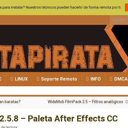
 para instalar? Nuestros técnicos pueden hacerlo de forma remota por ti.
Search fo
C
LINUX
Soporte Remoto
INFO
DMCA
tan baratas?
WidsMob FilmPack 2.5 – Filtros analógicos
.5.8 – Paleta After Effects CC
 de lectura