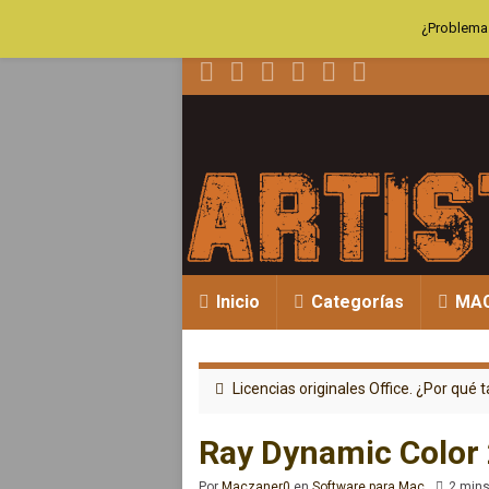
¿Problemas
Inicio
Categorías
MA
Licencias originales Office. ¿Por qué 
Ray Dynamic Color 2
Por
Maczaner0
en
Software para Mac
2 mins