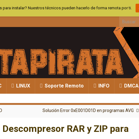
 para instalar? Nuestros técnicos pueden hacerlo de forma remota por ti.
Search fo
C
LINUX
Soporte Remoto
INFO
DMCA
3D
Solución Error 0xE001D01D en programas AVG
– Descompresor RAR y ZIP para